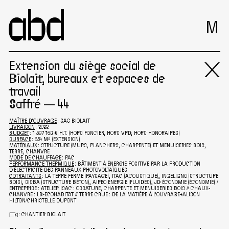
M
Extension du siège social de
Biolait, bureaux et espaces de
travail
Saffré — 44
MAÎTRE D'OUVRAGE
: SAS BIOLAIT
LIVRAISON
: 2022
BUDGET
: 1 597 168 € H.T. (HORS FONCIER, HORS VRD, HORS HONORAIRES)
SURFACE
: 654 M² (EXTENSION)
MATÉRIAUX
: STRUCTURE (MURS, PLANCHERS, CHARPENTE) ET MENUISERIES BOIS,
TERRE, CHANVRE
MODE DE CHAUFFAGE
: PAC
PERFORMANCE THERMIQUE
: BÂTIMENT À ÉNERGIE POSITIVE PAR LA PRODUCTION
D'ÉLECTRICITÉ DES PANNEAUX PHOTOVOLTAÏQUES
COTRAITANTS
: LA TERRE FERME (PAYSAGE), ITAC (ACOUSTIQUE), INGELIGNO (STRUCTURE
BOIS), SISBA (STRUCTURE BÉTON), AIREO ENERGIE (FLUIDES), JD ÉCONOMIE (ÉCONOMIE) /
ENTREPRISE : ATELIER ISAC : OSSATURE, CHARPENTE ET MENUISERIES BOIS // CHAUX-
CHANVRE : LB-ECOHABITAT // TERRE CRUE : DE LA MATIÈRE À L'OUVRAGE+ALISON
HILTON/CHRISTELLE DUPONT
Σ
:
CHANTIER BIOLAIT