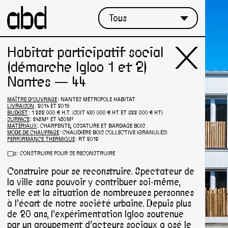
Habitat participatif social
(démarche Igloo 1 et 2)
Nantes — 44
MAÎTRE D'OUVRAGE
: NANTES MÉTROPOLE HABITAT
LIVRAISON
: 2014 ET 2019
BUDGET
: 1 252 000 € H.T. (SOIT 430 000 € HT ET 822 000 € HT)
SURFACE
: 245M² ET 450M²
MATÉRIAUX
: CHARPENTE, OSSATURE ET BARDAGE BOIS
MODE DE CHAUFFAGE
: CHAUDIÈRE BOIS COLLECTIVE (GRANULÉS)
PERFORMANCE THERMIQUE
: RT 2012
Σ
:
CONSTRUIRE POUR SE RECONSTRUIRE
Construire pour se reconstruire. Spectateur de
la ville sans pouvoir y contribuer soi-même,
telle est la situation de nombreuses personnes
à l’écart de notre société urbaine. Depuis plus
de 20 ans, l’expérimentation Igloo soutenue
par un groupement d’acteurs sociaux a osé le